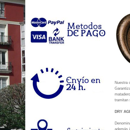
Nuestra 
Garantiza
matadero
tramitan 
DRY AG
Denomina
además i