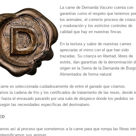
La carne de Demanda Vacuno cuenta con
garantías como el respeto que tenemos po
los animales, el correcto proceso de crianz
y maduración y los estrictos controles de
calidad que hay en nuestras fincas.
En la textura y sabor de nuestras carnes
apreciarás el mimo con el que han sido
trazadas. Su crianza en libertad, libres de
estrés, dan garantías de la denominación d
origen en la Sierra de la Demanda de Burgo
Alimentados de forma natural.
carne es seleccionada cuidadosamente de entre el ganado que criamos.
mos la cadena de frío y los certificados de tratamiento de las reses, desde e
 hasta el envasado pasando por una sala de despiece donde los pedidos se
según las necesidades específicas del destinatario.
ED
mos así al proceso que sometemos a la carne para que rompa las fibras intra
ntensificamos sus aromas.