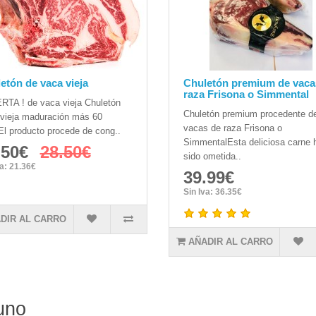
etón de vaca vieja
Chuletón premium de vaca
raza Frisona o Simmental
RTA ! de vaca vieja Chuletón
Chuletón premium procedente d
vieja maduración más 60
vacas de raza Frisona o
El producto procede de cong..
SimmentalEsta deliciosa carne 
.50€
28.50€
sido ometida..
va: 21.36€
39.99€
Sin Iva: 36.35€
DIR AL CARRO
AÑADIR AL CARRO
uno