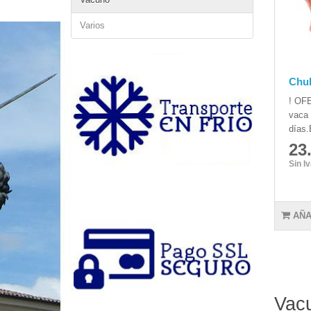
Varios
Chul
! OFE
vaca 
días.
23
Sin I
AÑA
Vac