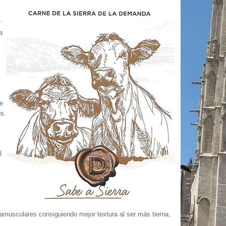
r
a
e
s.
l
musculares consiguiendo mejor textura al ser más tierna,