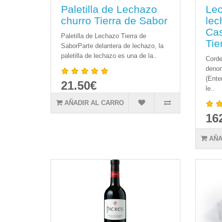
Paletilla de Lechazo
Lec
churro Tierra de Sabor
lec
Cas
Paletilla de Lechazo Tierra de
Tie
SaborParte delantera de lechazo, la
paletilla de lechazo es una de la..
Corde
deno
(Ente
21.50€
le..
AÑADIR AL CARRO
16
AÑA