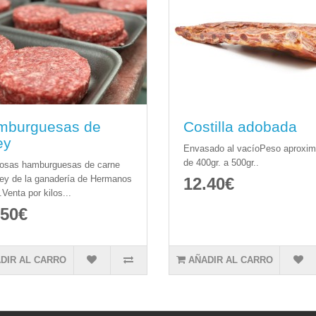
mburguesas de
Costilla adobada
ey
Envasado al vacíoPeso aproxi
de 400gr. a 500gr..
iosas hamburguesas de carne
ey de la ganadería de Hermanos
12.40€
Venta por kilos...
.50€
DIR AL CARRO
AÑADIR AL CARRO