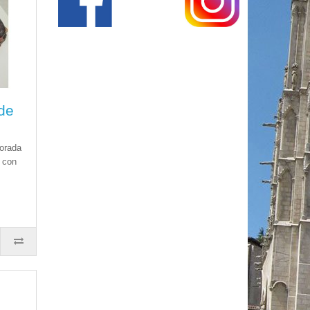
 de
borada
 con