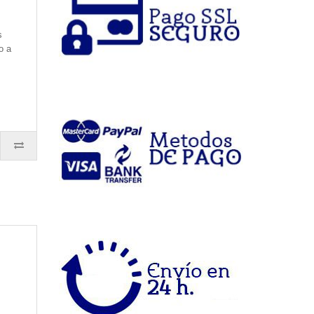
s
o a