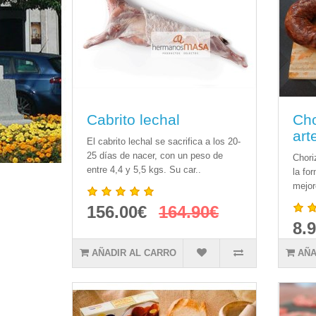
Cabrito lechal
Cho
art
El cabrito lechal se sacrifica a los 20-
25 días de nacer, con un peso de
Chori
entre 4,4 y 5,5 kgs. Su car..
la for
mejor
156.00€
164.90€
8.
AÑADIR AL CARRO
AÑA