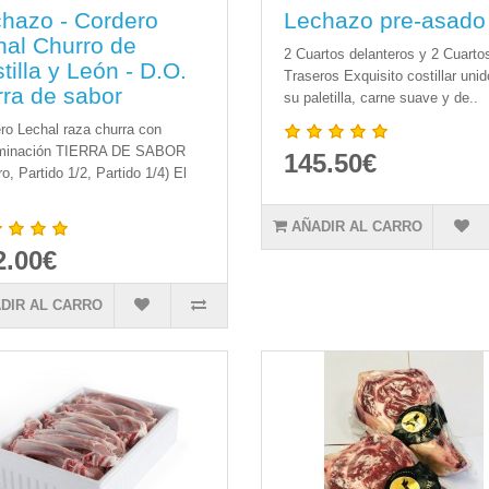
hazo - Cordero
Lechazo pre-asado
hal Churro de
2 Cuartos delanteros y 2 Cuarto
tilla y León - D.O.
Traseros Exquisito costillar unid
rra de sabor
su paletilla, carne suave y de..
ro Lechal raza churra con
minación TIERRA DE SABOR
145.50€
ro, Partido 1/2, Partido 1/4) El
AÑADIR AL CARRO
2.00€
DIR AL CARRO