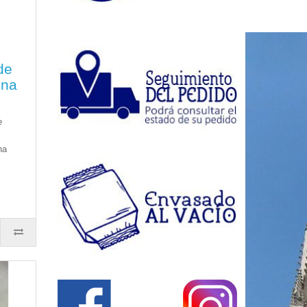
de
ona
e
ha