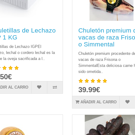
letillas de Lechazo
Chuletón premium 
P 1 KG
vacas de raza Fris
o Simmental
tillas de Lechazo IGPEl
zo, lechal o cordero lechal es la
Chuletón premium procedente d
e la oveja sacrificada a l..
vacas de raza Frisona o
SimmentalEsta deliciosa carne 
sido ometida..
.50€
DIR AL CARRO
39.99€
AÑADIR AL CARRO