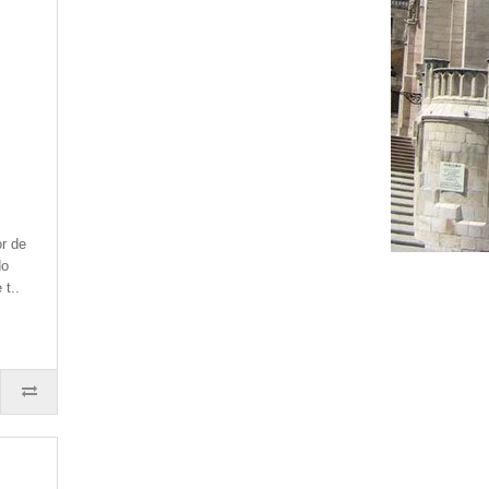
r de
do
 t..