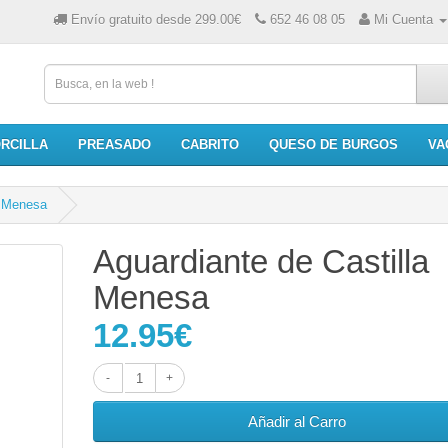
Envío gratuito desde 299.00€
652 46 08 05
Mi Cuenta
RCILLA
PREASADO
CABRITO
QUESO DE BURGOS
VA
a Menesa
Aguardiante de Castilla
Menesa
12.95€
Añadir al Carro