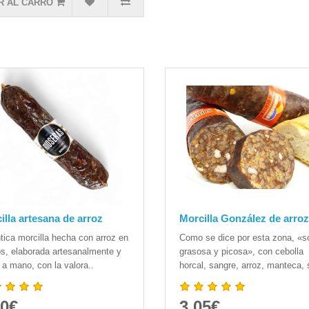
R AL CARRO
illa artesana de arroz
Morcilla González de arroz
tica morcilla hecha con arroz en
Como se dice por esta zona, «s
s, elaborada artesanalmente y
grasosa y picosa», con cebolla
 a mano, con la valora..
horcal, sangre, arroz, manteca, 
50€
3.05€