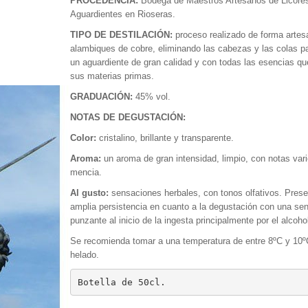
PROCEDENCIA:
Bodega de Maestros Artesanos de Licore
Aguardientes en Rioseras.
TIPO DE DESTILACIÓN:
proceso realizado de forma artes
alambiques de cobre, eliminando las cabezas y las colas p
un aguardiente de gran calidad y con todas las esencias q
sus materias primas.
GRADUACIÓN:
45% vol.
NOTAS DE DEGUSTACIÓN:
Color:
cristalino, brillante y transparente.
Aroma:
un aroma de gran intensidad, limpio, con notas vari
mencia.
Al gusto:
sensaciones herbales, con tonos olfativos. Pres
amplia persistencia en cuanto a la degustación con una se
punzante al inicio de la ingesta principalmente por el alcoho
Se recomienda tomar a una temperatura de entre 8ºC y 10
helado.
Botella de 50cl.