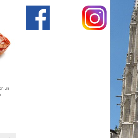
on un
o