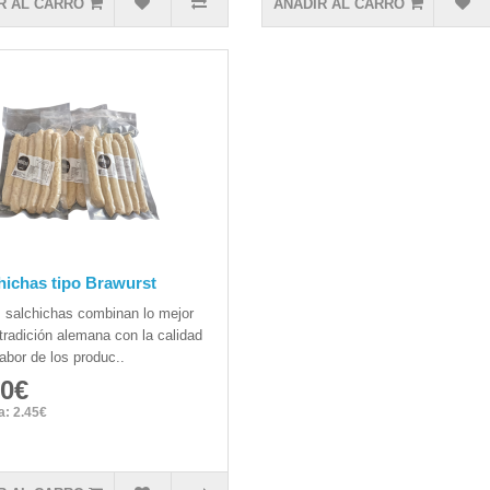
R AL CARRO
AÑADIR AL CARRO
hichas tipo Brawurst
 salchichas combinan lo mejor
 tradición alemana con la calidad
sabor de los produc..
70€
va: 2.45€