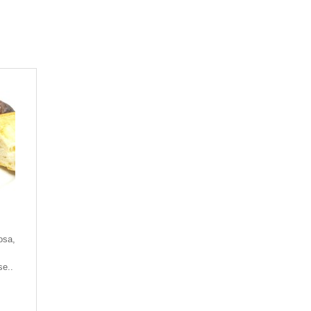
osa,
se..