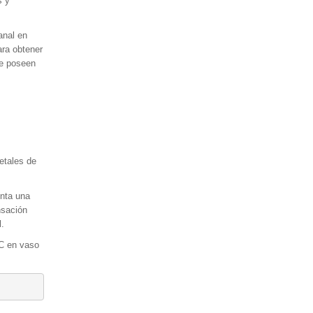
s y
anal en
ara obtener
ue poseen
etales de
enta una
nsación
l.
ºC en vaso