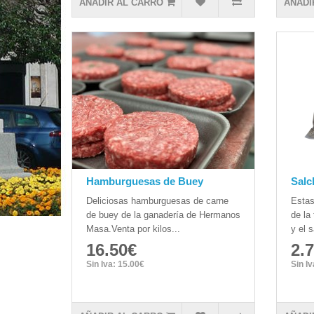
AÑADIR AL CARRO
AÑADI
Hamburguesas de Buey
Salc
Deliciosas hamburguesas de carne
Estas
de buey de la ganadería de Hermanos
de la
Masa.Venta por kilos...
y el 
16.50€
2.
Sin Iva: 15.00€
Sin I