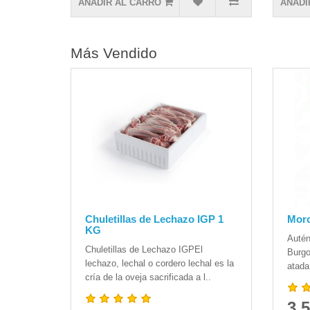
AÑADIR AL CARRO
AÑADI
Más Vendido
Chuletillas de Lechazo IGP 1
Morc
KG
Autén
Chuletillas de Lechazo IGPEl
Burgo
lechazo, lechal o cordero lechal es la
atada
cría de la oveja sacrificada a l..
3.