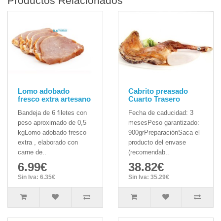
Productos Relacionados
Lomo adobado
Cabrito preasado
fresco extra artesano
Cuarto Trasero
Bandeja de 6 filetes con
Fecha de caducidad: 3
peso aproximado de 0,5
mesesPeso garantizado:
kgLomo adobado fresco
900grPreparaciónSaca el
extra , elaborado con
producto del envase
carne de..
(recomendab..
6.99€
38.82€
Sin Iva: 6.35€
Sin Iva: 35.29€