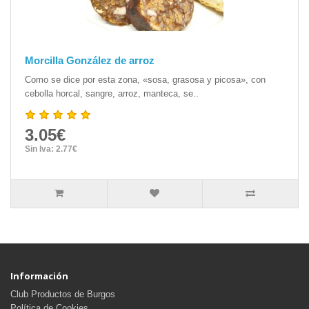
Morcilla González de arroz
Como se dice por esta zona, «sosa, grasosa y picosa», con
cebolla horcal, sangre, arroz, manteca, se..
3.05€
Sin Iva: 2.77€
Información
Club Productos de Burgos
Política de Cookies