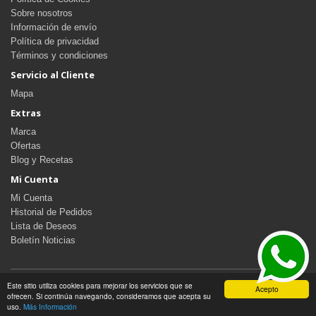
Sobre nosotros
Información de envío
Política de privacidad
Términos y condiciones
Servicio al Cliente
Mapa
Extras
Marca
Ofertas
Blog y Recetas
Mi Cuenta
Mi Cuenta
Historial de Pedidos
Lista de Deseos
Boletín Noticias
Este sitio utiliza cookies para mejorar los servicios que se
Acepto
Diseñado por
SSII
ofrecen. Si continúa navegando, consideramos que acepta su
Productos de Burgos © 2026
uso.
Más Información