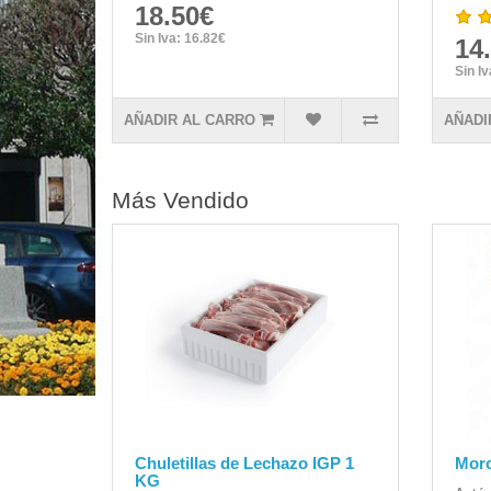
18.50€
Sin Iva: 16.82€
14
Sin I
AÑADIR AL CARRO
AÑADI
Más Vendido
Chuletillas de Lechazo IGP 1
Morc
KG