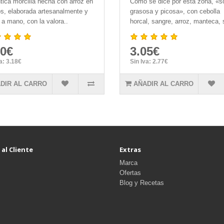
tica morcilla hecha con arroz en
Como se dice por esta zona, «s
s, elaborada artesanalmente y
grasosa y picosa», con cebolla
 a mano, con la valora..
horcal, sangre, arroz, manteca, 
50€
3.05€
va: 3.18€
Sin Iva: 2.77€
DIR AL CARRO
AÑADIR AL CARRO
 al Cliente
Extras
Marca
Ofertas
Blog y Recetas