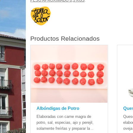
PESO APROXIMADO 0,5 KGS
.
Productos Relacionados
Albóndigas de Potro
Ques
Elaboradas con carne magra de
Queso
potro, sal, especias, ajo y perejil,
elabo
solamente freírlas y preparar la ..
oveja