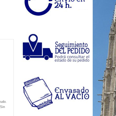
rudo.
.Sin