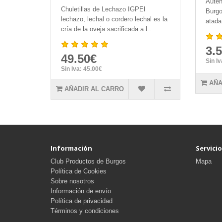
Autén
Chuletillas de Lechazo IGPEl
Burgo
lechazo, lechal o cordero lechal es la
atada
cría de la oveja sacrificada a l..
3.
49.50€
Sin I
Sin Iva: 45.00€
AÑA
AÑADIR AL CARRO
Información
Servicio
Club Productos de Burgos
Mapa
Política de Cookies
Sobre nosotros
Información de envío
Política de privacidad
Términos y condiciones