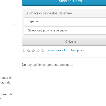
Añadir al Carro
Estimación de gastos de envío
Calcular
0 opiniones
/
Escribe opinión
No hay opiniones para este producto.
a capa de
elada de
 queso de
gs